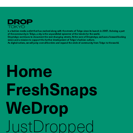
Droptokyo
is a fashion media outlet that has evolved along with the streets of Tokyo since its launch in 2007. As being a part
of the community in Tokyo, a city is the unparalleled epicenter of the trends for the world,
Droptokyo continues to document the ever-changing streets. At the core of Droptokyo, we have a forward-looking
vision and a mission to support the further development of Tokyo’s fashion culture.
As digital natives, we will jump over all borders and expand the circle of community from Tokyo to the world.
Home
FreshSnaps
WeDrop
JustDropped