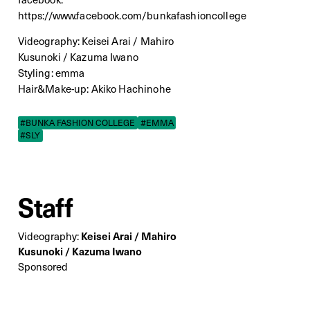
https://www.facebook.com/bunkafashioncollege
Videography: Keisei Arai / Mahiro
Kusunoki / Kazuma Iwano
Styling: emma
Hair&Make-up: Akiko Hachinohe
#BUNKA FASHION COLLEGE
#EMMA
#SLY
Staff
Videography:
Keisei Arai / Mahiro
Kusunoki / Kazuma Iwano
Sponsored