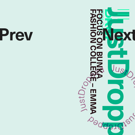
JustDropp
FASHION COLLEGE – EMMA
FOCUS ON BUNKA
Droptokyo
Prev
Nex