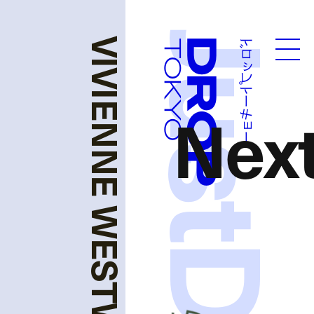
ドロップトーキョー
Droptokyo
Nex