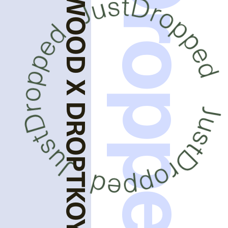
JustDropped
VIVIENNE WESTWOOD X DROPTKOYO