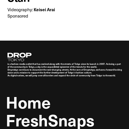
Videography:
Keisei Arai
Sponsored
Droptokyo
is a fashion media outlet that has evolved along with the streets of Tokyo since its launch in 2007. As being a part
of the community in Tokyo, a city is the unparalleled epicenter of the trends for the world,
Droptokyo continues to document the ever-changing streets. At the core of Droptokyo, we have a forward-looking
vision and a mission to support the further development of Tokyo’s fashion culture.
As digital natives, we will jump over all borders and expand the circle of community from Tokyo to the world.
Home
FreshSnaps