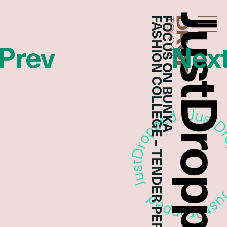
JustDropp
FASHION COLLEGE – TENDER PERSON
FOCUS ON BUNKA
Droptokyo
Prev
Nex