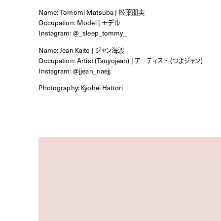
Name: Tomomi Matsuba | 松葉朋実
Occupation: Model | モデル
Instagram:
@_sleep_tommy_
Name: Jean Kaito | ジャン海渡
Occupation: Artist (Tsuyojean) | アーティスト (つよジャン)
Instagram:
@jjean_naejj
Photography: Kyohei Hattori