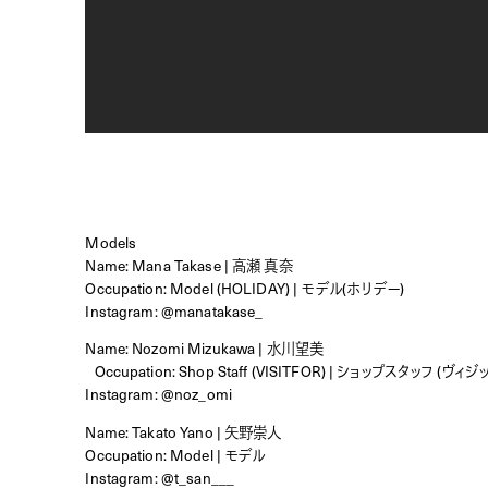
Models
Name: Mana Takase | 高瀬 真奈
Occupation: Model (HOLIDAY) | モデル(ホリデー)
Instagram:
@manatakase_
Name: Nozomi Mizukawa | 水川望美
Occupation: Shop Staff (VISITFOR) | ショップスタッフ (ヴィ
Instagram:
@noz_omi
Name: Takato Yano | 矢野崇人
Occupation: Model | モデル
Instagram:
@t_san___