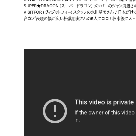
SUPER★DRAGON （スーパードラゴン） メンバーのジャン海渡
VISITFOR (ヴィジットフォー) スタッフの水川望美さん / 日
台など表現の幅が広い松葉朋実さんの5人にコロナ収束後にストリ