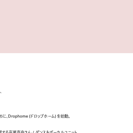
、
、Drophome (ドロップホーム) を始動。
躍する高瀬真奈さん / ダンス＆ボーカルユニット