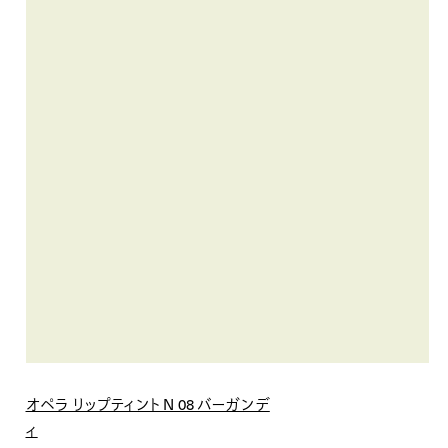
オペラ リップティント N 08 バーガンデ
ィ