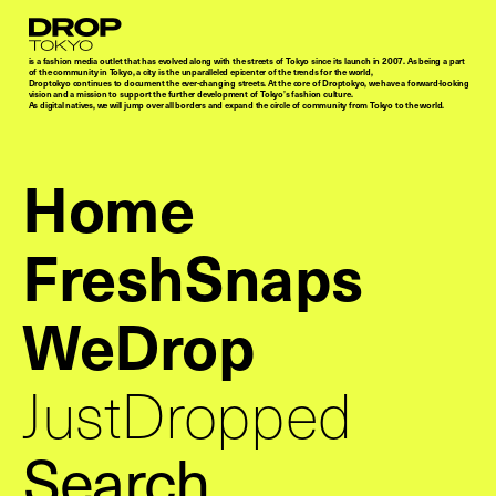
Droptokyo
is a fashion media outlet that has evolved along with the streets of Tokyo since its launch in 2007. As being a part
of the community in Tokyo, a city is the unparalleled epicenter of the trends for the world,
Droptokyo continues to document the ever-changing streets. At the core of Droptokyo, we have a forward-looking
vision and a mission to support the further development of Tokyo’s fashion culture.
As digital natives, we will jump over all borders and expand the circle of community from Tokyo to the world.
Home
FreshSnaps
WeDrop
JustDropped
Search