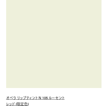
オペラ リップティント N 105 ルーセント
レッド (限定色)