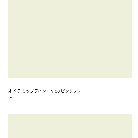
オペラ リップティント N 06 ピンクレッ
ド