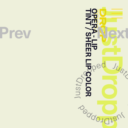
JustDropp
TINT / SHEER LIP COLOR
OPERA - LIP
Droptokyo
Prev
Nex