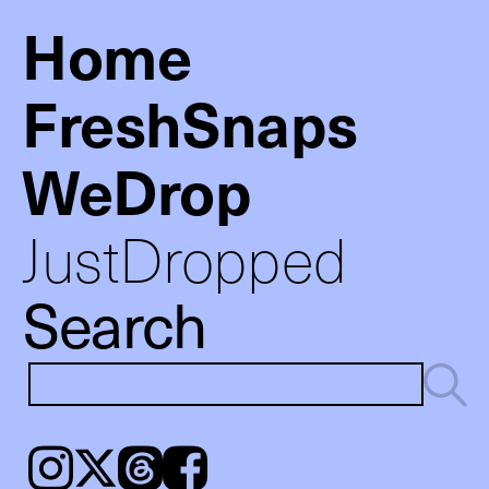
Home
FreshSnaps
WeDrop
JustDropped
Search
Instagram
𝕏
Threads
Facebook