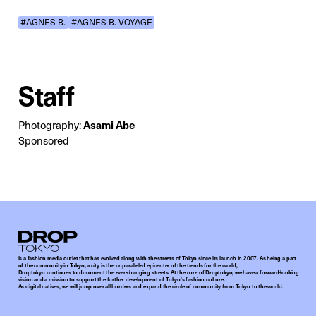
#AGNES B.
#AGNES B. VOYAGE
Staff
Asami Abe
Photography:
Sponsored
Droptokyo
is a fashion media outlet that has evolved along with the streets of Tokyo since its launch in 2007. As being a part
of the community in Tokyo, a city is the unparalleled epicenter of the trends for the world,
Droptokyo continues to document the ever-changing streets. At the core of Droptokyo, we have a forward-looking
vision and a mission to support the further development of Tokyo’s fashion culture.
As digital natives, we will jump over all borders and expand the circle of community from Tokyo to the world.