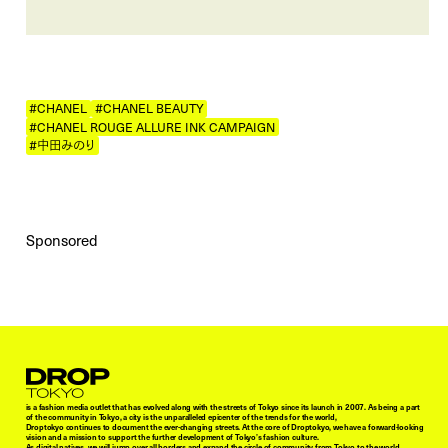
#CHANEL
#CHANEL BEAUTY
#CHANEL ROUGE ALLURE INK CAMPAIGN
#中田みのり
Sponsored
Droptokyo
is a fashion media outlet that has evolved along with the streets of Tokyo since its launch in 2007. As being a part
of the community in Tokyo, a city is the unparalleled epicenter of the trends for the world,
Droptokyo continues to document the ever-changing streets. At the core of Droptokyo, we have a forward-looking
vision and a mission to support the further development of Tokyo’s fashion culture.
As digital natives, we will jump over all borders and expand the circle of community from Tokyo to the world.