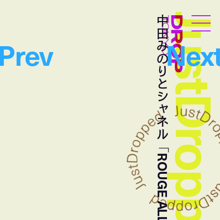
JustDropp
中田みのりとシャネル「ROUGE ALLURE INK FUSION」
Droptokyo
Prev
Nex