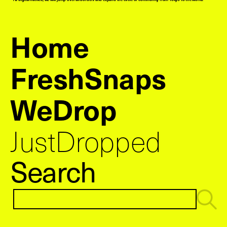
Home
FreshSnaps
WeDrop
JustDropped
Search