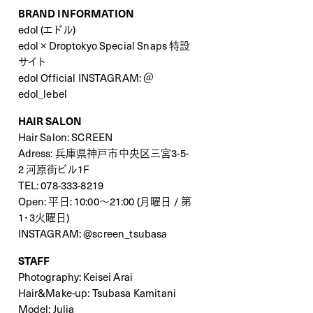
BRAND INFORMATION
edol (エドル)
edol × Droptokyo Special Snaps 特設
サイト
edol Official INSTAGRAM:
＠
edol_lebel
HAIR SALON
Hair Salon: SCREEN
Adress: 兵庫県神戸市中央区三宮3-5-
2 河原街ビル1F
TEL: 078-333-8219
Open: 平日: 10:00〜21:00 (月曜日 / 第
1・3火曜日)
INSTAGRAM:
@screen_tsubasa
STAFF
Photography: Keisei Arai
Hair&Make-up: Tsubasa Kamitani
Model: Julia