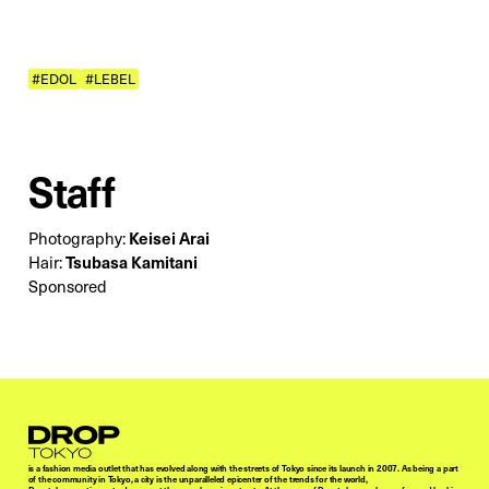
#EDOL
#LEBEL
Staff
Photography:
Keisei Arai
Hair:
Tsubasa Kamitani
Sponsored
Droptokyo
is a fashion media outlet that has evolved along with the streets of Tokyo since its launch in 2007. As being a part
of the community in Tokyo, a city is the unparalleled epicenter of the trends for the world,