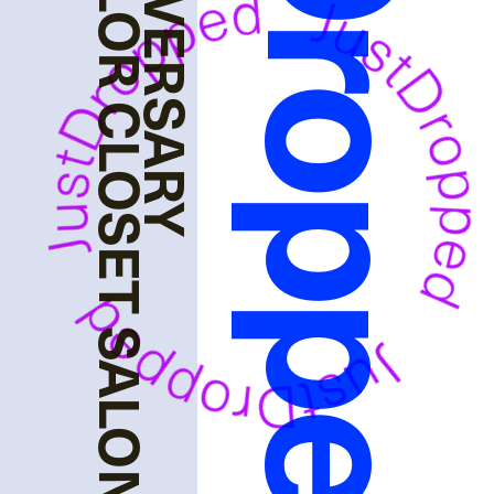
JustDropped
CAMPAIGN - COLOR CLOSET SALON