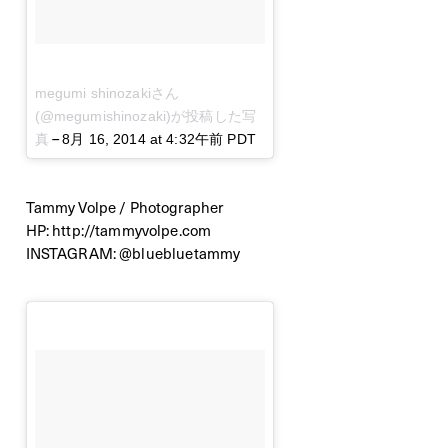
megumi shinozakiさん
(@megumishinozaki)が投稿した写
–
真
8月 16, 2014 at 4:32午前 PDT
Tammy Volpe / Photographer
HP:
http://tammyvolpe.com
INSTAGRAM:
@bluebluetammy