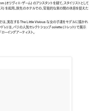
er Zahm (オリヴィエ・ザーム) のアシスタントを経て、スタイリストとして
ド・マヴァレクス) を起用。旅先のホテルでの、官能的な束の間の休息を捉えた
ーションでは、実在する The Little Vivious な女の子達をモデルに描かれ
レ) は、パリの人気セレクトショップ colette (コレット) で展示
ローイングアーティスト。