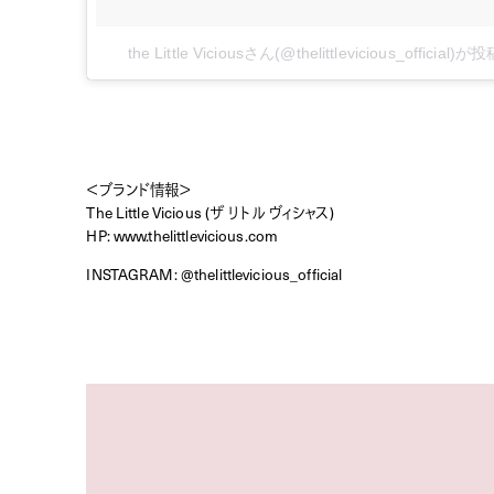
the Little Viciousさん(@thelittlevicious_officia
＜ブランド情報＞
The Little Vicious (ザ リトル ヴィシャス)
HP:
www.thelittlevicious.com
INSTAGRAM:
@thelittlevicious_official