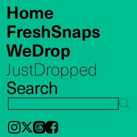
Home
FreshSnaps
WeDrop
JustDropped
Search
Instagram
𝕏
Threads
Facebook