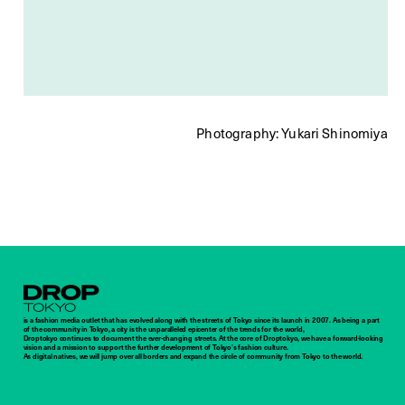
Photography: Yukari Shinomiya
Droptokyo
is a fashion media outlet that has evolved along with the streets of Tokyo since its launch in 2007. As being a part
of the community in Tokyo, a city is the unparalleled epicenter of the trends for the world,
Droptokyo continues to document the ever-changing streets. At the core of Droptokyo, we have a forward-looking
vision and a mission to support the further development of Tokyo’s fashion culture.
As digital natives, we will jump over all borders and expand the circle of community from Tokyo to the world.