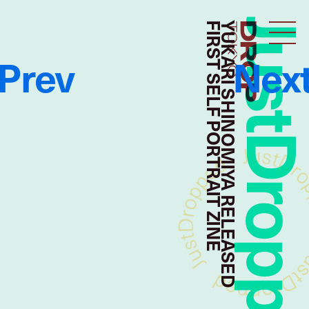
JustDropp
FIRST SELF PORTRAIT ZINE
YUKARI SHINOMIYA RELEASED
Droptokyo
Prev
Nex