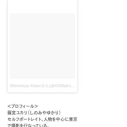
Shinomiya Yukariさん(@4038ykr)が投稿した写真
–
9月 9, 2014
＜プロフィール＞
篠宮ユカリ（しのみやゆかり）
セルフポートレイト、人物を中心に東京
で撮影を行なっている。