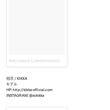
Akiko Isobeさん(@akikoisobe)が投稿した写真
–
12月 12, 2013 
桔花 / KIKKA
モデル
HP:
http://kikka-official.com
INSTAGRAM:
@xxkikka