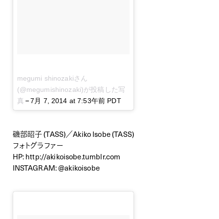
megumi shinozakiさん
(@megumishinozaki)が投稿した写
–
真
7月 7, 2014 at 7:53午前 PDT
磯部昭子 (TASS)／Akiko Isobe (TASS)
フォトグラファー
HP:
http://akikoisobe.tumblr.com
INSTAGRAM:
@akikoisobe