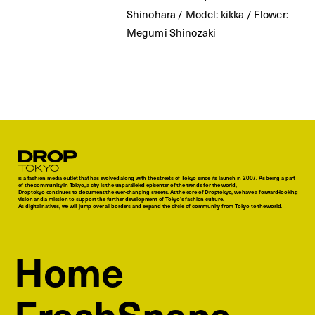
Shinohara / Model: kikka / Flower:
Megumi Shinozaki
Droptokyo
is a fashion media outlet that has evolved along with the streets of Tokyo since its launch in 2007. As being a part
of the community in Tokyo, a city is the unparalleled epicenter of the trends for the world,
Droptokyo continues to document the ever-changing streets. At the core of Droptokyo, we have a forward-looking
vision and a mission to support the further development of Tokyo’s fashion culture.
As digital natives, we will jump over all borders and expand the circle of community from Tokyo to the world.
Home
FreshSnaps