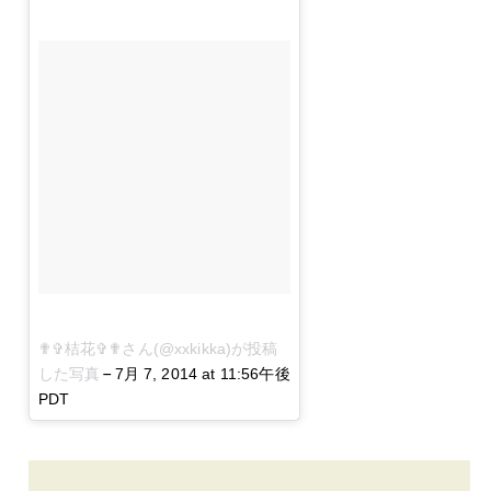
✟✞桔花✞✟さん(@xxkikka)が投稿
–
した写真
7月 7, 2014 at 11:56午後
PDT