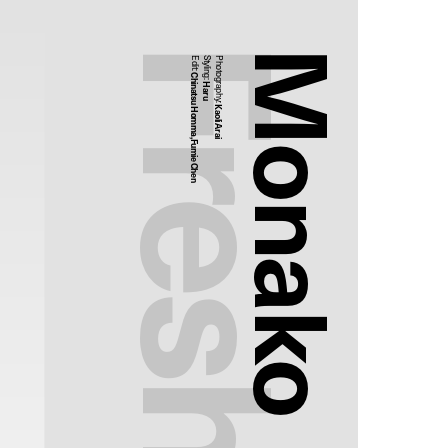
Monako
Edit:
Styling:
Photography:
Chinatsu Homma,Fumie Chen
Haru
Kaoli Arai