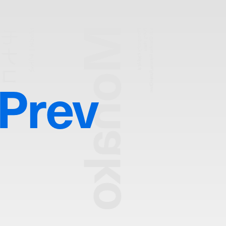
Monako
モナコ
Model | モデル
Photography:
Styling:
Edit:
Chinatsu Homma,Fumie Chen
Haru
Kaoli Arai
Prev