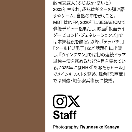
藤岡真威人（ふじおか・まいと）
2003年生まれ。趣味はギターの弾き語
りやゲーム、自然の中を歩くこと。
MBTIはINFP。2020年にSEGAのCMで
俳優デビューを果たし、映画『仮面ライ
ダー ビヨンド・ジェネレーションズ』で
は本郷猛役を熱演。以降、『テッパチ！』
『クールドジ男子』など話題作に出演
し、『ウイングマン』では初の連続ドラマ
単独主演を務めるなど注目を集めてい
る。2025年にはNHK『あおぞらビール』
でメインキャストを務め、舞台『忠臣蔵』
では剣豪・堀部安兵衛役に抜擢。
instagram
𝕏
Staff
Photography:
Ryunosuke Kanaya