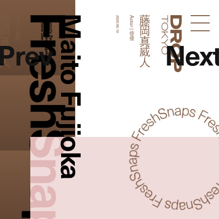
FreshSnaps
Maito Fujioka
岡真威人
藤岡真威人
Actor | 俳優
Edit:
Hair&Make:
Photography:
2026.06.10
Actor | 俳優
Droptokyo
Fumie Chen
Yuto Taniguchi
Prev
Nex
Ryunosuke Kanaya