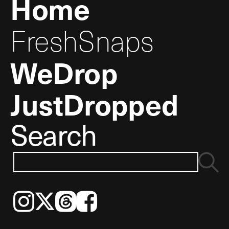
Home
FreshSnaps
WeDrop
JustDropped
Search
Instagram
𝕏
Threads
Facebook