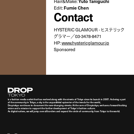
Hair&Make:
Yuto Taniguchi
Edit:
Fumie Chen
Contact
HYSTERIC GLAMOUR - ヒステリック
グラマー／03-3478-8471
HP:
www.hystericglamour.jp
Sponsored
Droptokyo
is a fashion media outlet that has evolved along with the streets of Tokyo since its launch in 2007. As being a part
of the community in Tokyo, a city is the unparalleled epicenter of the trends for the world,
Droptokyo continues to document the ever-changing streets. At the core of Droptokyo, we have a forward-looking
vision and a mission to support the further development of Tokyo’s fashion culture.
As digital natives, we will jump over all borders and expand the circle of community from Tokyo to the world.