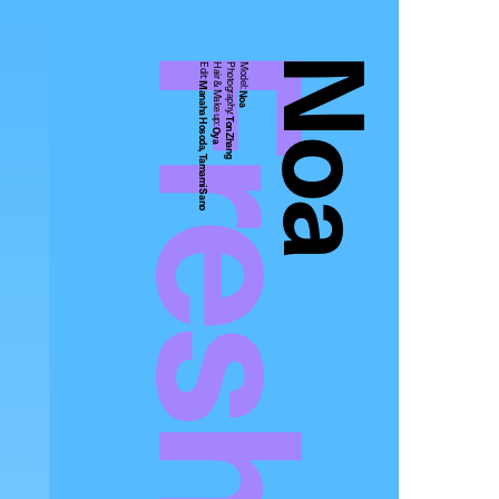
Noa
Edit:
Hair & Make up:
Photography:
Model:
Manaha Hosoda, Tamami Sano
Noa
Ton Zhang
Oya