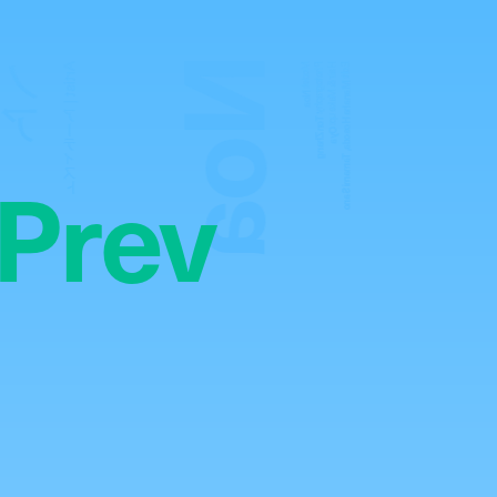
Noa
ノア
Artist | アーティスト
Model:
Photography:
Hair & Make up:
Edit:
Manaha Hosoda, Tamami Sano
Noa
Ton Zhang
Oya
Prev