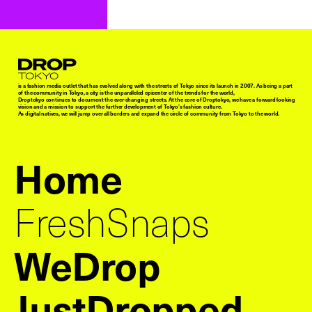
Droptokyo
is a fashion media outlet that has evolved along with the streets of Tokyo since its launch in 2007. As being a part
of the community in Tokyo, a city is the unparalleled epicenter of the trends for the world,
Droptokyo continues to document the ever-changing streets. At the core of Droptokyo, we have a forward-looking
vision and a mission to support the further development of Tokyo’s fashion culture.
As digital natives, we will jump over all borders and expand the circle of community from Tokyo to the world.
Home
FreshSnaps
WeDrop
JustDropped