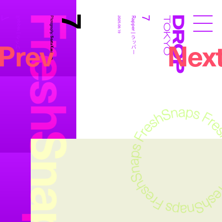
FreshSnaps
7
7
7
Rapper | ラッパー
Photography:
2025.09.19
Rapper | ラッパー
Droptokyo
Prev
Nex
Souta Kasahara