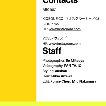
ABC順に
KIOSQUE CC - キオスク シーシー／03-
6419-7765
HP:
www.instagram.com
VOSS - ヴォス／
HP:
www.instagram.com
Staff
Photographer:
So Mitsuya
Videography:
FAN TAJIO
Styling:
auskou
Hair:
Mikio Aizawa
Edit:
Fumie Chen, Miu Nakamura