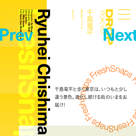
FreshSnaps
Ryuhei Chishima
千島竜平
千島竜平
Model | モデル
Edit:
Hair:
Styling:
Videography:
Photographer:
2025.08.17
Model | モデル
Droptokyo
Fumie Chen, Miu Nakamura
Mikio Aizawa
auskou
Prev
Nex
FAN TAJIO
So Mitsuya
千島竜平と歩く東京は、いつもと少し
違う景色。進化し続ける街のいまをお
届け！