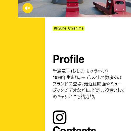
volume-mute
#Ryuhei Chishima
Profile
千島竜平 (ちしま・りゅうへい)
1999年生まれ。モデルとして数多くの
ブランドに登場。最近は映画やミュー
ジックビデオなどに出演し、役者として
のキャリアにも精力的。
instagram
Contacts