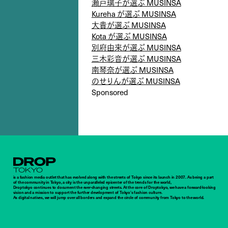
瀬戸璃子が選ぶ MUSINSA
Kureha が選ぶ MUSINSA
大貴が選ぶ MUSINSA
Kota が選ぶ MUSINSA
別府由来が選ぶ MUSINSA
三木彩音が選ぶ MUSINSA
南琴奈が選ぶ MUSINSA
のせりんが選ぶ MUSINSA
Sponsored
Droptokyo
is a fashion media outlet that has evolved along with the streets of Tokyo since its launch in 2007. As being a part
of the community in Tokyo, a city is the unparalleled epicenter of the trends for the world,
Droptokyo continues to document the ever-changing streets. At the core of Droptokyo, we have a forward-looking
vision and a mission to support the further development of Tokyo’s fashion culture.
As digital natives, we will jump over all borders and expand the circle of community from Tokyo to the world.