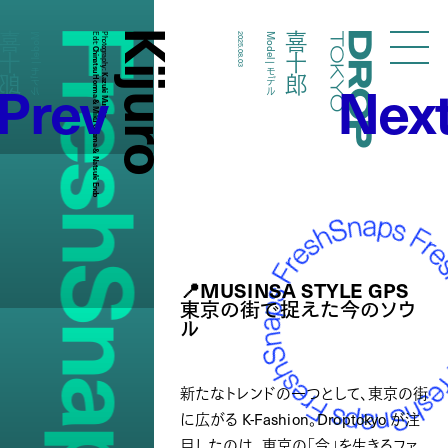
FreshSnaps
Kijuro
喜十郎
喜十郎
Model | モデル
Edit:
Photography:
2025.08.03
Model | モデル
Droptokyo
Chinatsu Honma & Miku Oyama & Natsuki Endo
Prev
Nex
Kazuki Murata
📍MUSINSA STYLE GPS
東京の街で捉えた今のソウ
ル
新たなトレンドの一つとして、東京の街
に広がる K-Fashion。Droptokyo が注
目したのは、東京の「今」を生きるファ