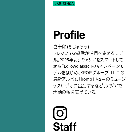
#MUSINSA
Profile
喜十郎 (きじゅろう)
フレッシュな感覚が注目を集めるモデ
ル。2025年よりキャリアをスタートして
から『Lc lowclassic』のキャンペーンモ
デルをはじめ、KPOP グループ ILLIT の
最新アルバム『bomb』内2曲のミュージ
ックビデオに出演するなど、アジアで
活動の幅を広げている。
instagram
Staff