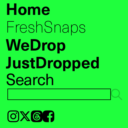
Home
FreshSnaps
WeDrop
JustDropped
Search
Instagram
𝕏
Threads
Facebook