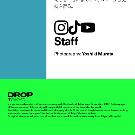
持を得る。
instagram
tiktok
youtube
Staff
Photography:
Yoshiki Murata
Droptokyo
is a fashion media outlet that has evolved along with the streets of Tokyo since its launch in 2007. As being a part
of the community in Tokyo, a city is the unparalleled epicenter of the trends for the world,
Droptokyo continues to document the ever-changing streets. At the core of Droptokyo, we have a forward-looking
vision and a mission to support the further development of Tokyo’s fashion culture.
As digital natives, we will jump over all borders and expand the circle of community from Tokyo to the world.