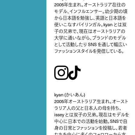
2005年生まれ。オーストラリア在住の
モデル、インフルエンサー。幼少期の頃
から日本語を勉強し、英語と日本語を
使いこなすバイリンガル。kyan とは双
子の兄弟で、現在はオーストラリアの
大学に通いながら、ブランドのモデル
として活動したり SNS を通して幅広い
ファッションスタイルを発信している。
instagram
tiktok
kyan (かいあん)
2005年オーストラリア生まれ。オースト
ラリア人の父と日本人の母を持ち、
issey とは双子の兄弟。現在はモデルを
中心に日本での活動を始動。SNSで自
身の日常とファッションを投稿し、若者
たちを中心に多くのフォロワーから支