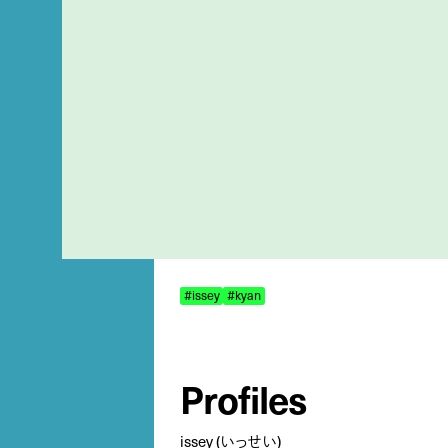
#issey
#kyan
Profiles
issey (いっせい)