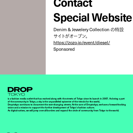
Contact
Special Website
Denim & Jewelery Collection の特設
サイトがオープン。
https://zozo.jp/event/diesel/
Sponsored
Droptokyo
is a fashion media outlet that has evolved along with the streets of Tokyo since its launch in 2007. As being a part
of the community in Tokyo, a city is the unparalleled epicenter of the trends for the world,
Droptokyo continues to document the ever-changing streets. At the core of Droptokyo, we have a forward-looking
vision and a mission to support the further development of Tokyo’s fashion culture.
As digital natives, we will jump over all borders and expand the circle of community from Tokyo to the world.