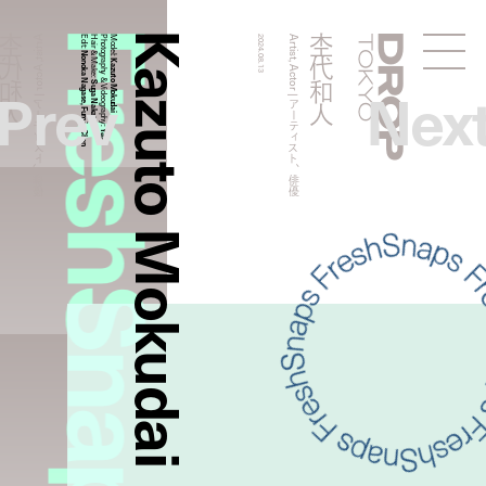
FreshSnaps
Kazuto Mokudai
杢代和人
杢代和人
Artist, Actor | アーティスト、俳優
Edit:
Hair & Make:
Photography & Videography:
Model:
2024.08.13
Artist, Actor | アーティスト、俳優
Droptokyo
Nonoka Nagase, Fumie Chen
Kazuto Mokudai
Prev
Nex
Suga Nakata
Yasu