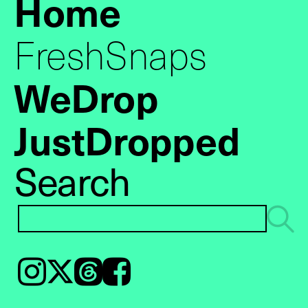
Home
FreshSnaps
WeDrop
JustDropped
Search
Instagram
𝕏
Threads
Facebook