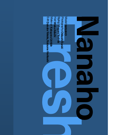
Nanaho
Edit:
Make up:
Hair:
Styling:
Photography:
Model:
Daisuke Yokota, Natsume Horikoshi
Waka Adachi
NANAHO
Megumi Yoshida
Kakuyasu Uchiide
Chikashi Suzuki