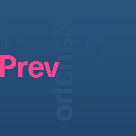
Nanaho
ナナホ
Model | モデル
Model:
Photography:
Styling:
Hair:
Make up:
Edit:
Daisuke Yokota, Natsume Horikoshi
Waka Adachi
NANAHO
Megumi Yoshida
Kakuyasu Uchiide
Chikashi Suzuki
Prev