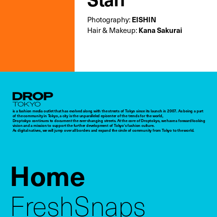
Photography:
EISHIN
Hair & Makeup:
Kana Sakurai
Droptokyo
is a fashion media outlet that has evolved along with the streets of Tokyo since its launch in 2007. As being a part
of the community in Tokyo, a city is the unparalleled epicenter of the trends for the world,
Droptokyo continues to document the ever-changing streets. At the core of Droptokyo, we have a forward-looking
vision and a mission to support the further development of Tokyo’s fashion culture.
As digital natives, we will jump over all borders and expand the circle of community from Tokyo to the world.
Home
FreshSnaps