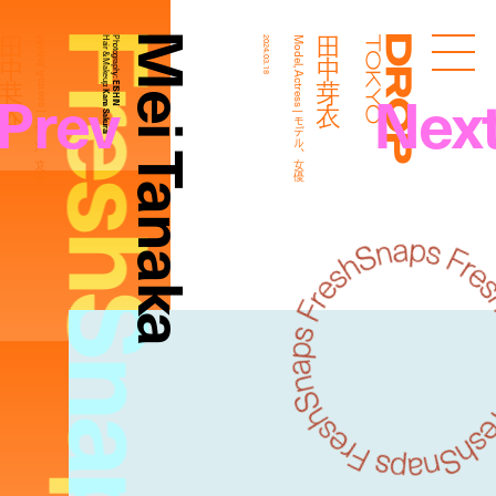
FreshSnaps
Mei Tanaka
田中芽衣
田中芽衣
Model, Actress | モデル、女優
Hair & Makeup:
Photography:
2024.03.18
Model, Actress | モデル、女優
Droptokyo
Prev
Nex
EISHIN
Kana Sakurai