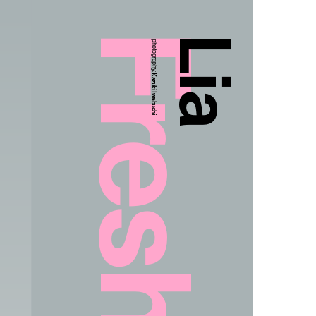
Lia
photography:
Kazuki Iwabuchi