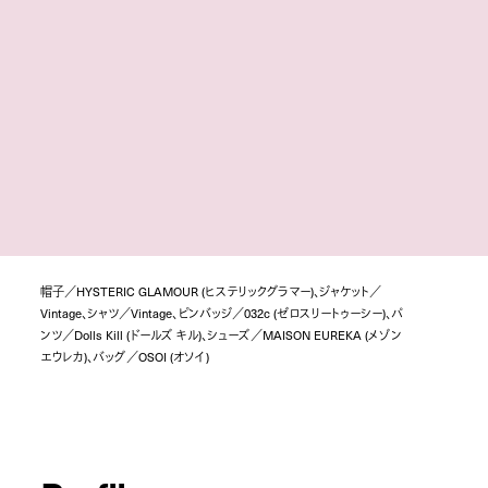
帽子／HYSTERIC GLAMOUR (ヒステリックグラマー)、ジャケット／
Vintage、シャツ／Vintage、ピンバッジ／032c (ゼロスリートゥーシー)、パ
ンツ／Dolls Kill (ドールズ キル)、シューズ／MAISON EUREKA (メゾン
エウレカ)、バッグ／OSOI (オソイ)