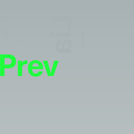
Lia
リア
Model | モデル
photography:
Kazuki Iwabuchi
Prev