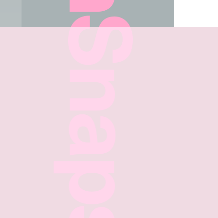
FreshSnaps