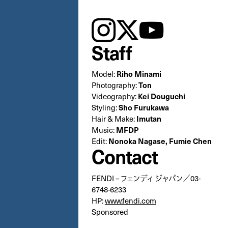
instagram
𝕏
youtube
Staff
Riho Minami
Model:
Ton
Photography:
Kei Douguchi
Videography:
Sho Furukawa
Styling:
Imutan
Hair & Make:
MFDP
Music:
Nonoka Nagase, Fumie Chen
Edit:
Contact
FENDI – フェンディ ジャパン／03-
6748-6233
HP:
www.fendi.com
Sponsored