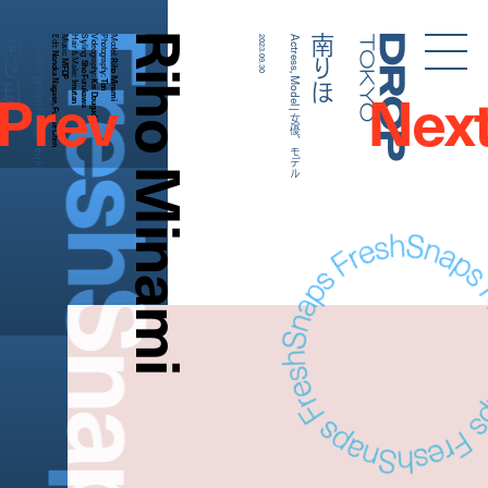
FreshSnaps
Riho Minami
南りほ
南りほ
Actress, Model | 女優、モデル
Edit:
Music:
Hair & Make:
Styling:
Videography:
Photography:
Model:
2023.09.30
Actress, Model | 女優、モデル
Droptokyo
Nonoka Nagase, Fumie Chen
MFDP
Riho Minami
Sho Furukawa
Prev
Nex
Kei Douguchi
Ton
Imutan