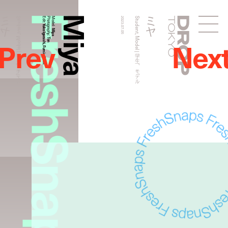
FreshSnaps
Miya
ミヤ
ミヤ
Student, Model | 学生、モデル
Edit:
Photography:
Model:
2023.07.05
Student, Model | 学生、モデル
Droptokyo
Yuko Igarashi, Fumie Chen
Miya
Prev
Nex
Ton