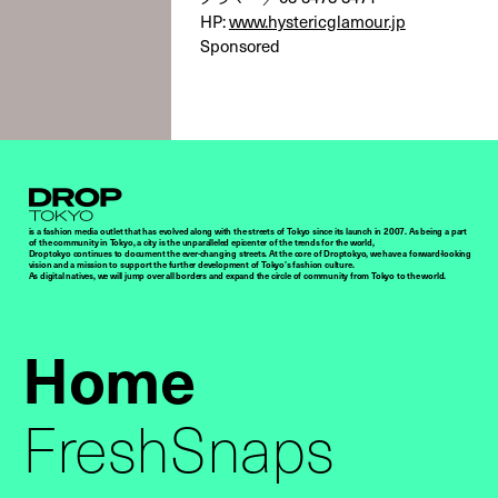
HP:
www.hystericglamour.jp
Sponsored
Droptokyo
is a fashion media outlet that has evolved along with the streets of Tokyo since its launch in 2007. As being a part
of the community in Tokyo, a city is the unparalleled epicenter of the trends for the world,
Droptokyo continues to document the ever-changing streets. At the core of Droptokyo, we have a forward-looking
vision and a mission to support the further development of Tokyo’s fashion culture.
As digital natives, we will jump over all borders and expand the circle of community from Tokyo to the world.
Home
FreshSnaps