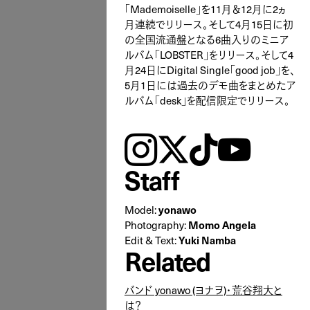
「Mademoiselle」を11月＆12月に2ヵ
月連続でリリース。そして4月15日に初
の全国流通盤となる6曲入りのミニア
ルバム「LOBSTER」をリリース。そして4
月24日にDigital Single「good job」を、
5月1日には過去のデモ曲をまとめたア
ルバム「desk」を配信限定でリリース。
instagram
𝕏
tiktok
youtube
Staff
Model:
yonawo
Photography:
Momo Angela
Edit & Text:
Yuki Namba
Related
バンド yonawo (ヨナヲ)・荒谷翔大と
は？