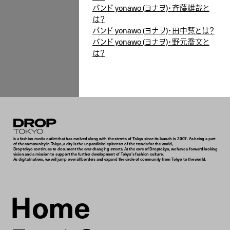
バンド yonawo (ヨナヲ)・斉藤雄哉と
は？
バンド yonawo (ヨナヲ)・田中慧とは？
バンド yonawo (ヨナヲ)・野元喬文と
は？
Droptokyo
is a fashion media outlet that has evolved along with the streets of Tokyo since its launch in 2007. As being a part
of the community in Tokyo, a city is the unparalleled epicenter of the trends for the world,
Droptokyo continues to document the ever-changing streets. At the core of Droptokyo, we have a forward-looking
vision and a mission to support the further development of Tokyo’s fashion culture.
As digital natives, we will jump over all borders and expand the circle of community from Tokyo to the world.
Home