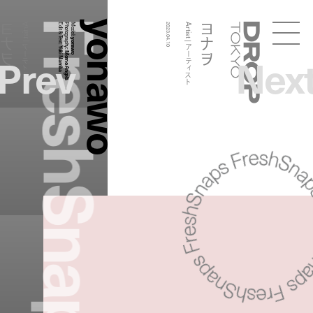
FreshSnaps
yonawo
ヨナヲ
ヨナヲ
Artist | アーティスト
Edit & Text:
Photography:
Model:
2023.04.10
Artist | アーティスト
Droptokyo
yonawo
Yuki Namba
Prev
Nex
Momo Angela