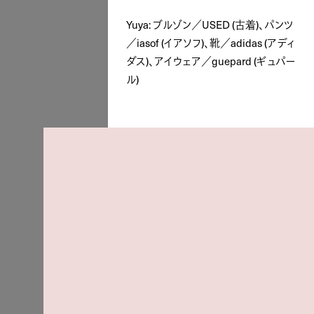
Yuya: ブルゾン／USED (古着)、パンツ
／iasof (イアソフ)、靴／adidas (アディ
ダス)、アイウェア／guepard (ギュパー
ル)