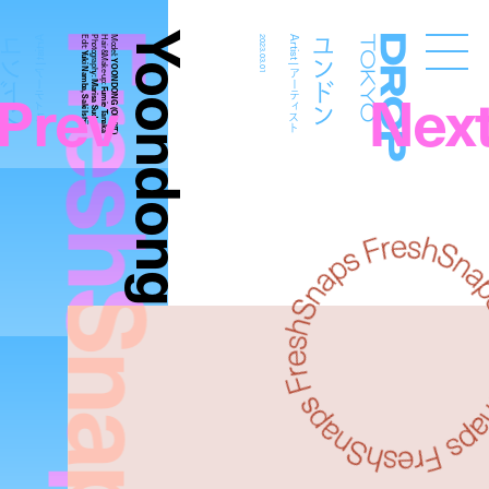
FreshSnaps
Yoondong
ユンドン
ユンドン
Artist | アーティスト
Edit:
Photography:
Hair&Make-up:
Model:
2023.03.01
Artist | アーティスト
Droptokyo
Yuki Namba, Saki Ishii
YOONDONG (ORβIT)
Prev
Nex
Marisa Suda
Fumie Tanaka