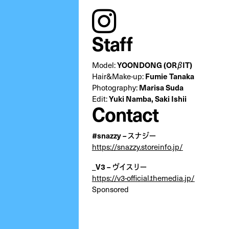
instagram
Staff
Model:
YOONDONG (ORβIT)
Hair&Make-up:
Fumie Tanaka
Photography:
Marisa Suda
Edit:
Yuki Namba, Saki Ishii
Contact
#snazzy – スナジー
https://snazzy.storeinfo.jp/
_V3 – ヴイスリー
https://v3-official.themedia.jp/
Sponsored