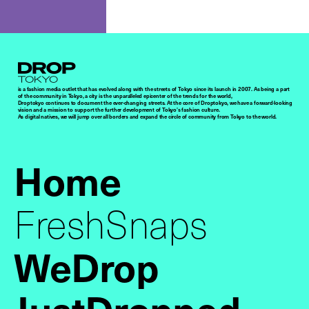
Droptokyo
is a fashion media outlet that has evolved along with the streets of Tokyo since its launch in 2007. As being a part
of the community in Tokyo, a city is the unparalleled epicenter of the trends for the world,
Droptokyo continues to document the ever-changing streets. At the core of Droptokyo, we have a forward-looking
vision and a mission to support the further development of Tokyo’s fashion culture.
As digital natives, we will jump over all borders and expand the circle of community from Tokyo to the world.
Home
FreshSnaps
WeDrop
JustDropped