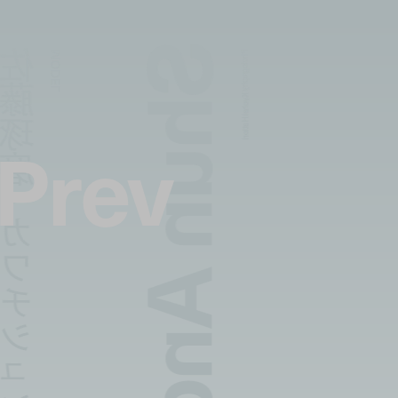
琢磨 / カワチシュン
MODEL
Photography:
Kyohei Hattori
Prev