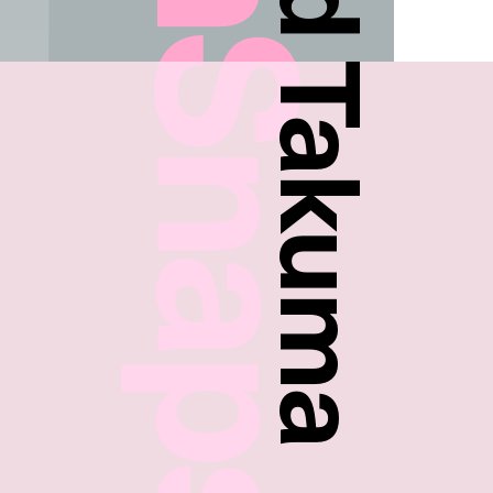
FreshSnaps
Shun And Takuma