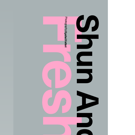
Photography:
Kyohei Hattori