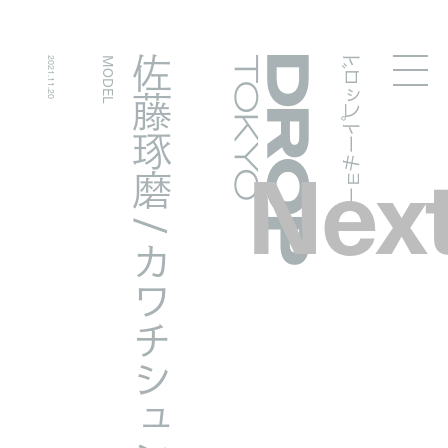
ドロップトーキョー
佐藤琢磨 / カワチシュン
2021.11.20
MODEL
Droptokyo
Nex