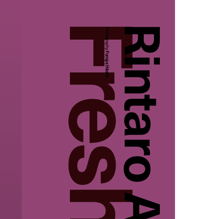
Rintaro Asari
Photography:
Fumiya Hitomi