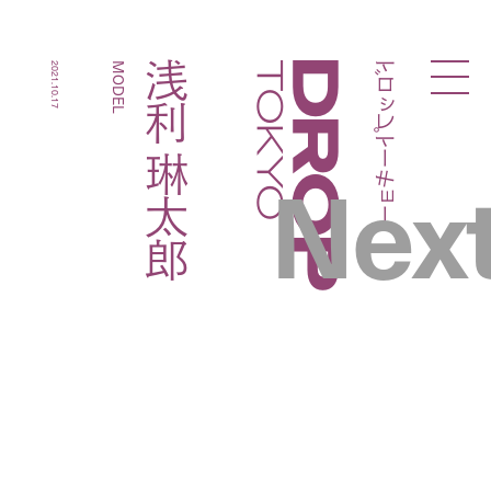
ドロップトーキョー
浅利 琳太郎
2021.10.17
MODEL
Droptokyo
Nex