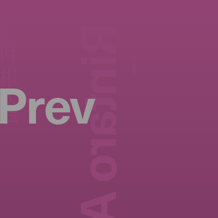
Rintaro Asari
利 琳太郎
MODEL
Photography:
Fumiya Hitomi
Prev