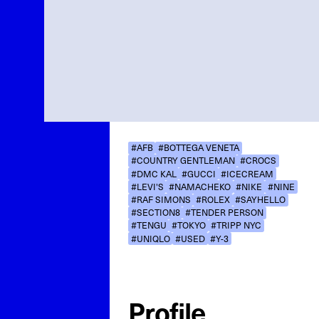
#AFB
#BOTTEGA VENETA
#COUNTRY GENTLEMAN
#CROCS
#DMC KAL
#GUCCI
#ICECREAM
#LEVI'S
#NAMACHEKO
#NIKE
#NINE
#RAF SIMONS
#ROLEX
#SAYHELLO
#SECTION8
#TENDER PERSON
#TENGU
#TOKYO
#TRIPP NYC
#UNIQLO
#USED
#Y-3
Profile