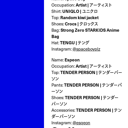
Occupation:
Artist | アーティスト
Shirt:
UNIQLO | ユニクロ
Top:
Random kiwi jacket
Shoes:
Crocs | クロックス
Bag:
Strong Zero STARKIDS Anime
Bag
Hat:
TENGU | テング
Instagram:
@spaceboyplz
Name:
Espeon
Occupation:
Artist | アーティスト
Top:
TENDER PERSON | テンダーパー
ソン
Pants:
TENDER PERSON | テンダーパ
ーソン
Shoes:
TENDER PERSON | テンダー
パーソン
Accessories:
TENDER PERSON | テン
ダーパーソン
Instagram:
@esqeon