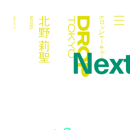
ドロップトーキョー
北野 莉聖
2021.01.13
MODEL
Droptokyo
Nex