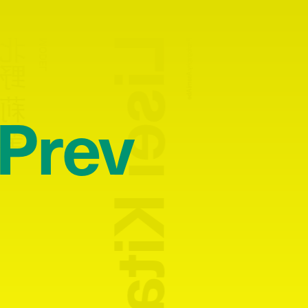
Lisei Kitano
北野 莉聖
MODEL
Photography:
Asami Abe
Prev