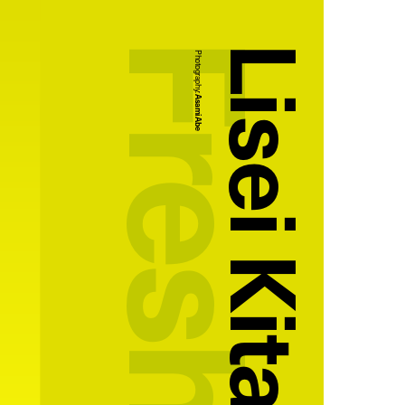
Lisei Kitano
Photography:
Asami Abe