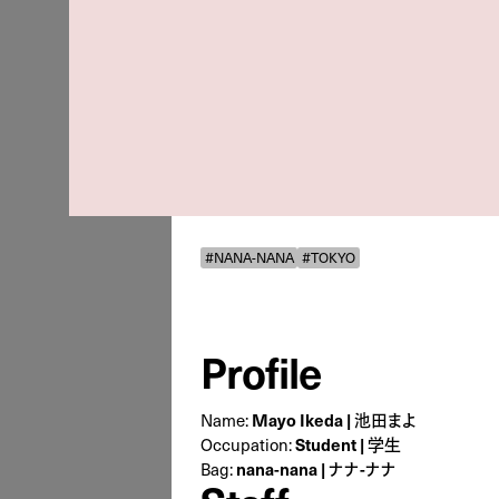
#NANA-NANA
#TOKYO
Profile
Mayo Ikeda | 池田まよ
Name:
Student | 学生
Occupation:
nana-nana | ナナ-ナナ
Bag: