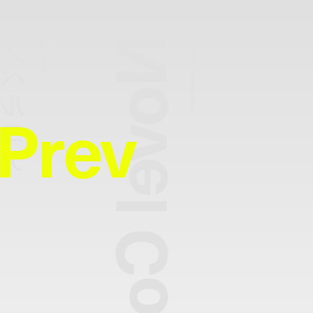
Novel Core
ノベルコア
RAPPER
Photography:
Fumiya Hitomi
Prev