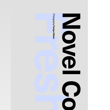
Novel Core
Photography:
Fumiya Hitomi