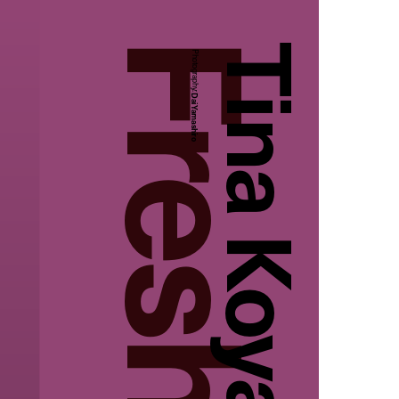
Tina Koyama
Photography:
Dai Yamashiro