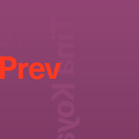
Tina Koyama
山ティナ
MODEL / TALENT
Photography:
Dai Yamashiro
Prev