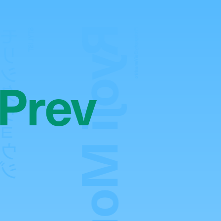
Ryoji Morishita
リシタリョウジ
STYLIST
Photography:
Dai Yamashiro
Prev