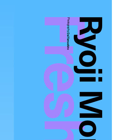
Ryoji Morishita
Photography:
Dai Yamashiro