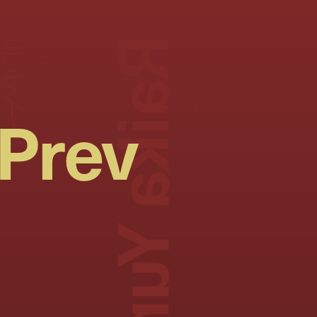
Raika Yumi
弓ライカ
MODEL
Photography:
Dai Yamashiro
Prev