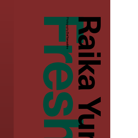
Raika Yumi
Photography:
Dai Yamashiro