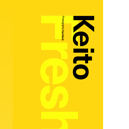
Keito
Photography:
Yuri Horie