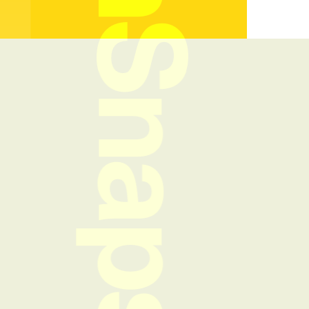
FreshSnaps