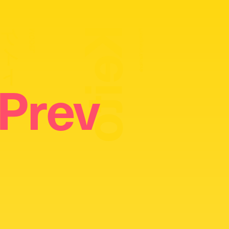
Keito
ケイト
MODEL
Photography:
Yuri Horie
Prev