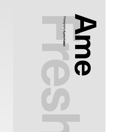
Ame
Photography:
Kyohei Hattori