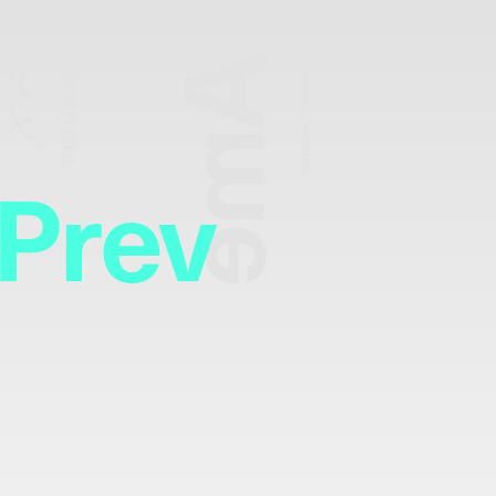
Ame
アメ
TRACK MAKER
Photography:
Kyohei Hattori
Prev