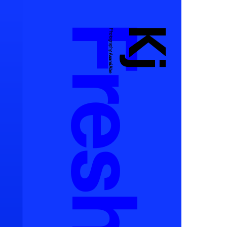
Kj
Photography:
Asami Abe