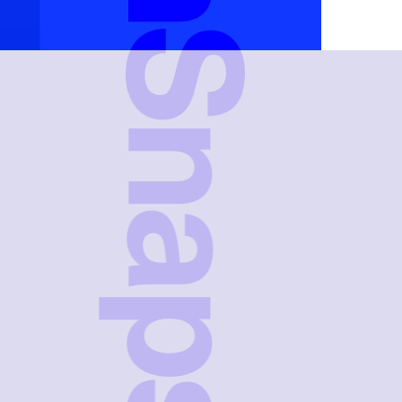
FreshSnaps