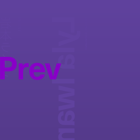
Lyla Iwamoto
岩本ライラ
MODEL
Photography:
Dai Yamashiro
Prev