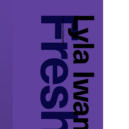
Lyla Iwamoto
Photography:
Dai Yamashiro