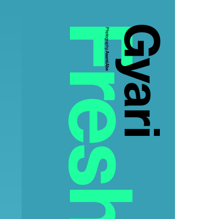
Gyari
Photography:
Asami Abe