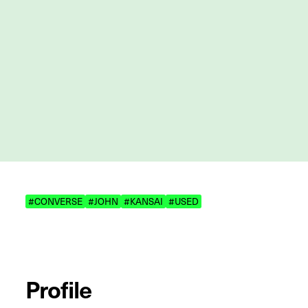
#CONVERSE
#JOHN
#KANSAI
#USED
Profile