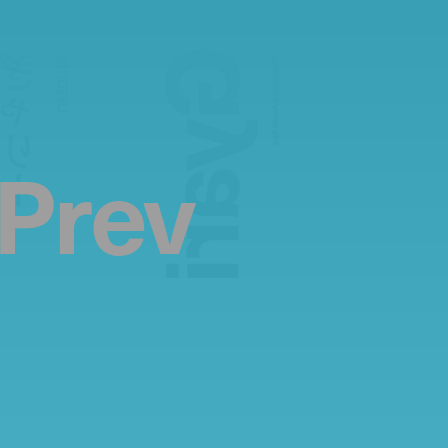
Gyari
ぎゃりー
STUDENT
Photography:
Asami Abe
Prev