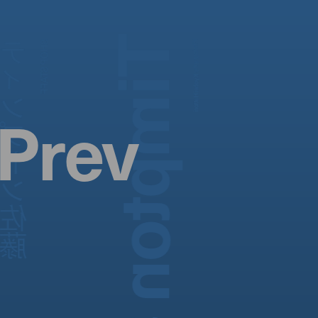
Timpton Sato
ィンプトン佐藤
SHOP STAFF
Photography:
Kyohei Hattori
Prev