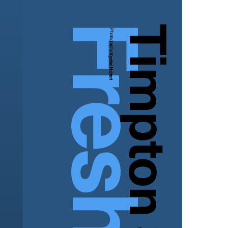
Timpton Sato
Photography:
Kyohei Hattori