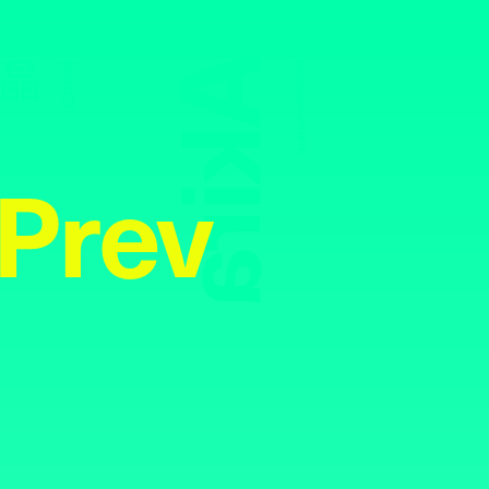
Akira
晶
MODEL
Photography:
Yuri Horie
Prev