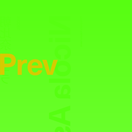
Nicola Asahina
比奈ニコラ
MODEL
Photography:
Kazuma Iwano
Prev