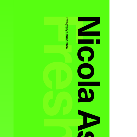
Nicola Asahina
Photography:
Kazuma Iwano