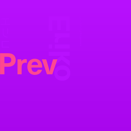
Eriko
エリコ
Photography:
Saya Nomura
Prev