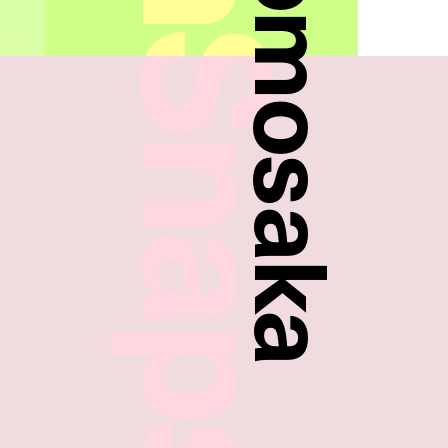
FreshSnaps