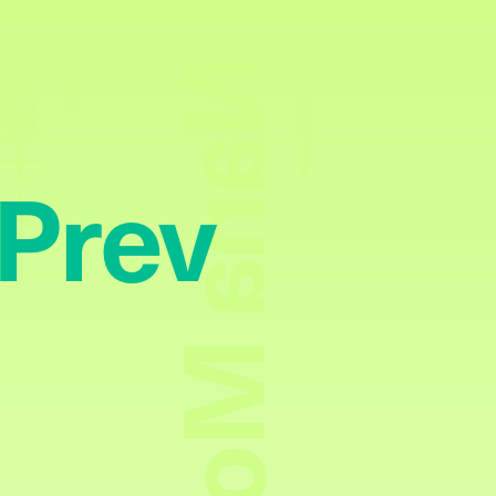
Nana Momosaka
桃坂ナナ
MODEL
Photography:
Kazuma Iwano
Prev