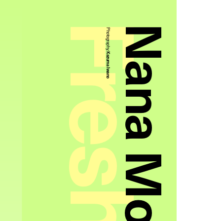
Nana Momosaka
Photography:
Kazuma Iwano