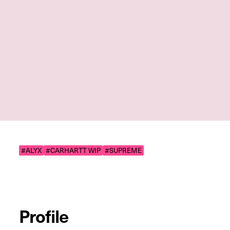
#ALYX
#CARHARTT WIP
#SUPREME
Profile