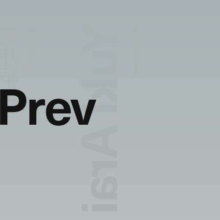
Yuki Arai
荒井結生
SHOP STAFF
Photography:
Saya Nomura
Prev