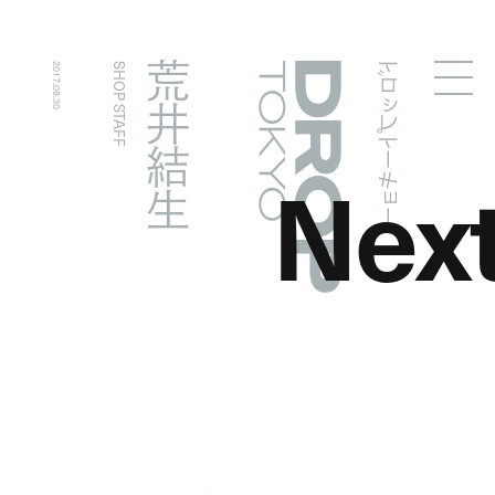
ドロップトーキョー
荒井結生
2017.08.30
SHOP STAFF
Droptokyo
Nex