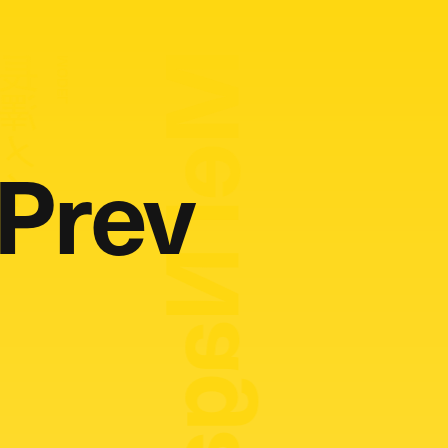
Mei Nagasawa
長澤メイ
MODEL
Prev